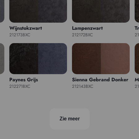
Wijnstokzwart
Lampenzwart
T
212173BXC
212172BXC
2
Paynes Grijs
Sienna Gebrand Donker
M
212271BXC
212143BXC
2
Zie meer