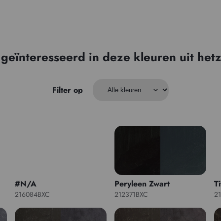
 geïnteresseerd in deze kleuren uit hetz
Filter op
#N/A
Peryleen Zwart
T
216084BXC
212371BXC
2