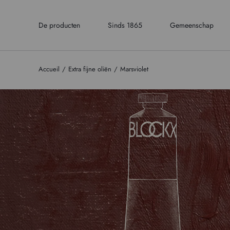
De producten
Sinds 1865
Gemeenschap
Accueil
Extra fijne oliën
Marsviolet