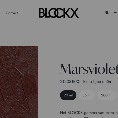
Contact
Marsviole
212331BXC
Extra fijne oliën
20 ml
35 ml
200 ml
Het BLOCKX gamma van extra fijne