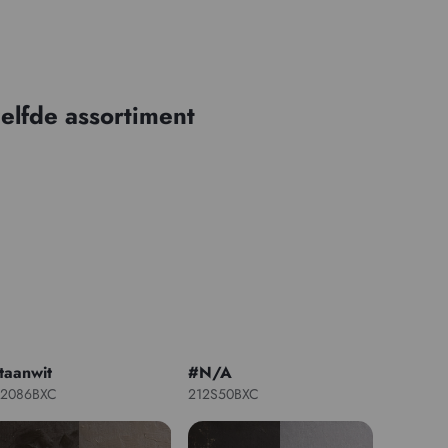
elfde assortiment
itaanwit
#N/A
12086BXC
212S50BXC