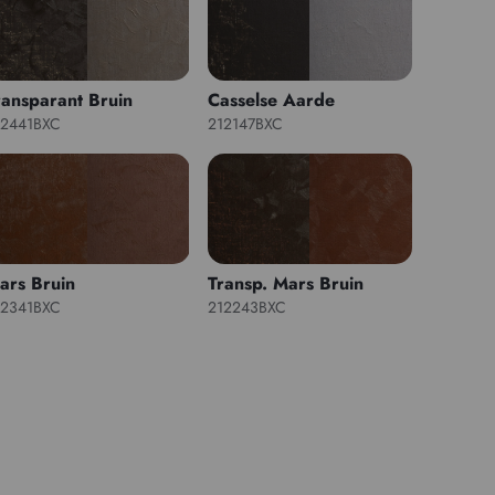
ransparant Bruin
Casselse Aarde
12441BXC
212147BXC
ars Bruin
Transp. Mars Bruin
12341BXC
212243BXC