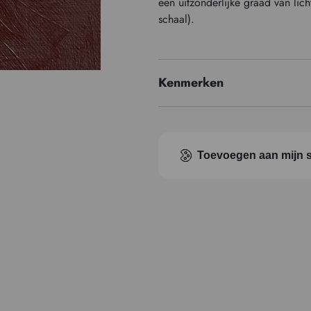
een uitzonderlijke graad van li
schaal).
Kenmerken
Prijzenreeks
Pigment index
Toevoegen aan mijn s
Transparantie