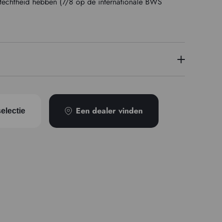
chtechtheid hebben (7/8 op de internationale BWS
2
PR101
Een dealer vinden
electie
Ondoorzichtig