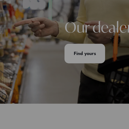
Our deale
Find yours