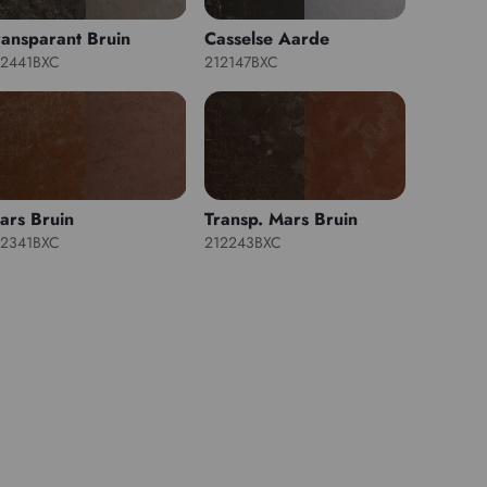
ransparant Bruin
Casselse Aarde
12441BXC
212147BXC
ars Bruin
Transp. Mars Bruin
12341BXC
212243BXC