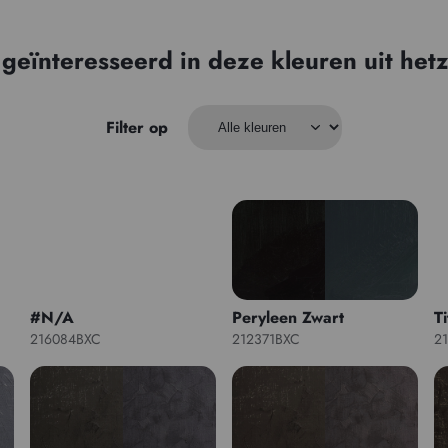
 geïnteresseerd in deze kleuren uit hetz
Filter op
#N/A
Peryleen Zwart
T
216084BXC
212371BXC
2