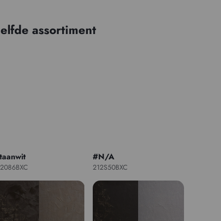
elfde assortiment
itaanwit
#N/A
12086BXC
212S50BXC