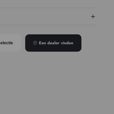
9
PV14
Een dealer vinden
electie
Transparant