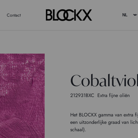
Contact
Cobaltvio
212931BXC
Extra fijne oliën
Het BLOCKX gamma van extra fijne
een uitzonderlijke graad van li
schaal).