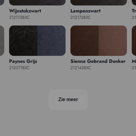
Wijnstokzwart
Lampenzwart
T
212173BXC
212172BXC
2
Paynes Grijs
Sienna Gebrand Donker
M
212271BXC
212143BXC
2
Zie meer