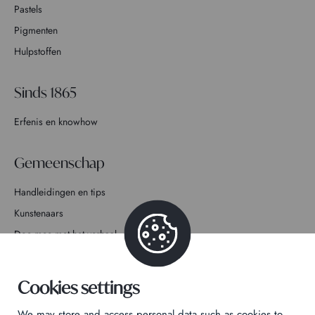
Pastels
Pigmenten
Hulpstoffen
Sinds 1865
Erfenis en knowhow
Gemeenschap
Handleidingen en tips
Kunstenaars
Doe mee met het verhaal
Contact
Cookies settings
We may store and access personal data such as cookies to