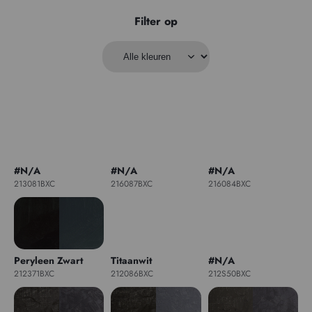
Filter op
#N/A
#N/A
#N/A
213081BXC
216087BXC
216084BXC
Peryleen Zwart
Titaanwit
#N/A
212371BXC
212086BXC
212S50BXC