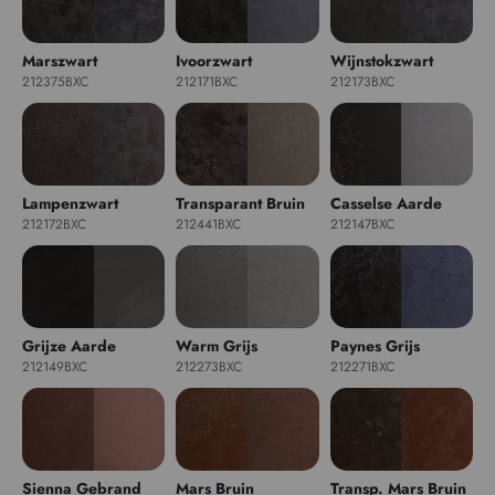
Marszwart
Ivoorzwart
Wijnstokzwart
212375BXC
212171BXC
212173BXC
Lampenzwart
Transparant Bruin
Casselse Aarde
212172BXC
212441BXC
212147BXC
Grijze Aarde
Warm Grijs
Paynes Grijs
212149BXC
212273BXC
212271BXC
Sienna Gebrand
Mars Bruin
Transp. Mars Bruin