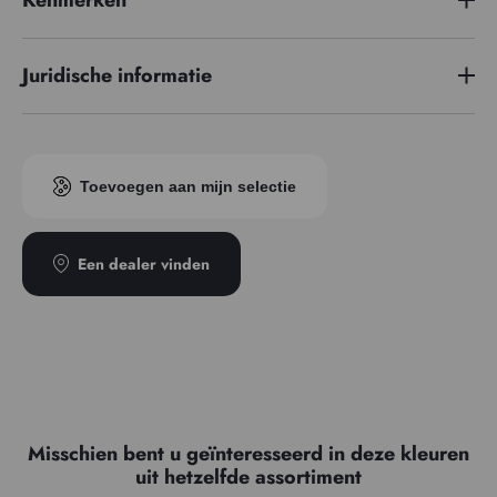
Prijzenreeks
3
Juridische informatie
Pigment index
PV19
EUH 208: Bevat kobaltbis(2-ethylhexanoaat) (136-52-7). Kan
Transparantie
Transparant
een allergische reactie veroorzaken
Toevoegen aan mijn selectie
Een dealer vinden
Misschien bent u geïnteresseerd in deze kleuren
uit hetzelfde assortiment