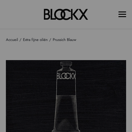
Accueil
Extra fijne oliën
Prussich Blauw