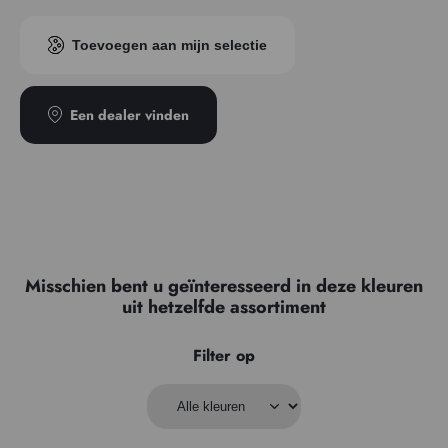
Prijzenreeks
3
Pigment index
PB27
Toevoegen aan mijn selectie
Transparantie
Semi-transparant
Een dealer vinden
Misschien bent u geïnteresseerd in deze kleuren
uit hetzelfde assortiment
Filter op