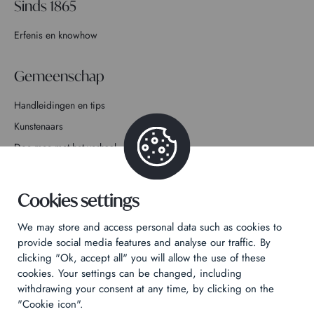
Sinds 1865
Erfenis en knowhow
Gemeenschap
Handleidingen en tips
Kunstenaars
Doe mee met het verhaal
Contact
Cookies settings
We may store and access personal data such as cookies to
provide social media features and analyse our traffic. By
clicking "Ok, accept all" you will allow the use of these
Privacybeleid
cookies. Your settings can be changed, including
withdrawing your consent at any time, by clicking on the
Juridische informatie
"Cookie icon".
Technical & Legal informations