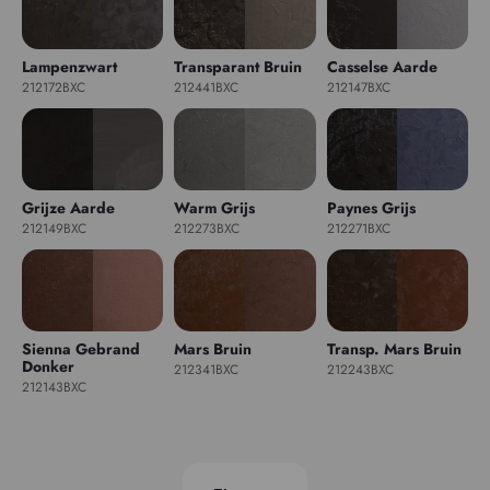
Lampenzwart
Transparant Bruin
Casselse Aarde
212172BXC
212441BXC
212147BXC
Grijze Aarde
Warm Grijs
Paynes Grijs
212149BXC
212273BXC
212271BXC
Sienna Gebrand
Mars Bruin
Transp. Mars Bruin
Donker
212341BXC
212243BXC
212143BXC