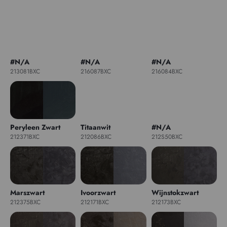
#N/A
#N/A
#N/A
213081BXC
216087BXC
216084BXC
Peryleen Zwart
Titaanwit
#N/A
212371BXC
212086BXC
212S50BXC
Marszwart
Ivoorzwart
Wijnstokzwart
212375BXC
212171BXC
212173BXC