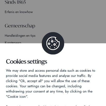
Sinds 1865
Erfenis en knowhow
Gemeenschap
Handleidingen en tips
Kunstenaars
Doe mee met het verhaal
Cookies settings
Contact
We may store and access personal data such as cookies to
provide social media features and analyse our traffic. By
clicking "Ok, accept all" you will allow the use of these
cookies. Your settings can be changed, including
Privacybeleid
withdrawing your consent at any time, by clicking on the
"Cookie icon".
Juridische informatie
Technical & Legal informations