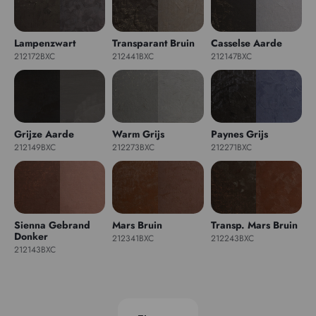
Lampenzwart
Transparant Bruin
Casselse Aarde
212172BXC
212441BXC
212147BXC
Grijze Aarde
Warm Grijs
Paynes Grijs
212149BXC
212273BXC
212271BXC
Sienna Gebrand
Mars Bruin
Transp. Mars Bruin
Donker
212341BXC
212243BXC
212143BXC