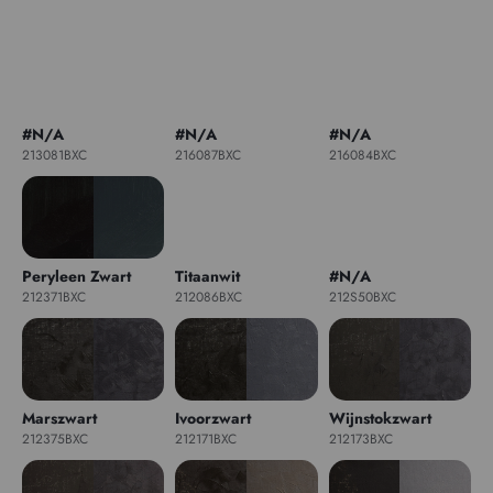
#N/A
#N/A
#N/A
213081BXC
216087BXC
216084BXC
Peryleen Zwart
Titaanwit
#N/A
212371BXC
212086BXC
212S50BXC
Marszwart
Ivoorzwart
Wijnstokzwart
212375BXC
212171BXC
212173BXC