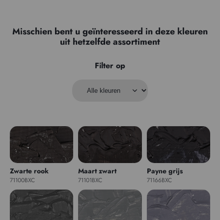
Misschien bent u geïnteresseerd in deze kleuren
uit hetzelfde assortiment
Filter op
Zwarte rook
Maart zwart
Payne grijs
71100BXC
71101BXC
71166BXC