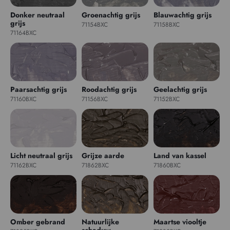
Donker neutraal
Groenachtig grijs
Blauwachtig grijs
grijs
71154BXC
71158BXC
71164BXC
Paarsachtig grijs
Roodachtig grijs
Geelachtig grijs
71160BXC
71156BXC
71152BXC
Licht neutraal grijs
Grijze aarde
Land van kassel
71162BXC
71862BXC
71860BXC
Omber gebrand
Natuurlijke
Maartse viooltje
schaduw