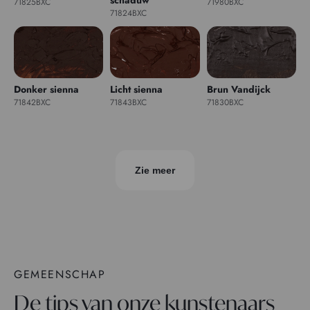
71825BXC
71980BXC
71824BXC
Donker sienna
Licht sienna
Brun Vandijck
71842BXC
71843BXC
71830BXC
Zie meer
GEMEENSCHAP
De tips van onze kunstenaars