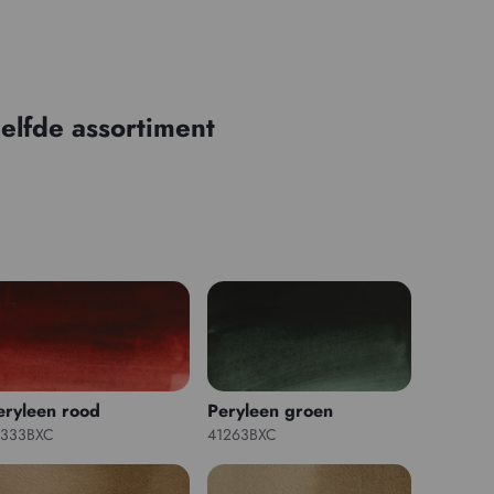
elfde assortiment
eryleen rood
Peryleen groen
1333BXC
41263BXC