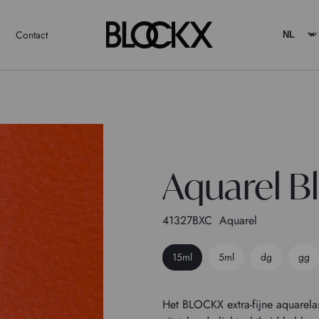
Contact
Aquarel B
41327BXC
Aquarel
15ml
5ml
dg
gg
Het BLOCKX extra-fijne aquarelass