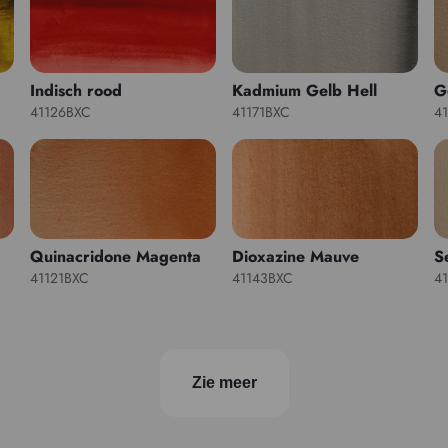
Indisch rood
Kadmium Gelb Hell
G
41126BXC
41171BXC
4
Quinacridone Magenta
Dioxazine Mauve
S
41121BXC
41143BXC
4
Zie meer