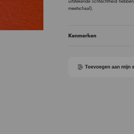
uitstekende lichtechtheid hebbe
meetschaal).
Kenmerken
Prijzenreeks
Pigment index
Toevoegen aan mijn s
Transparantie
Type