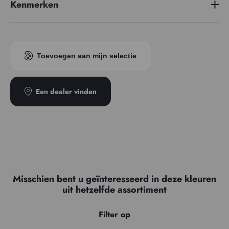
Kenmerken
Prijzenreeks
3
Pigment index
PR122
Toevoegen aan mijn selectie
Transparantie
Transparent
Type
Semi-teintant
Een dealer vinden
Misschien bent u geïnteresseerd in deze kleuren
uit hetzelfde assortiment
Filter op