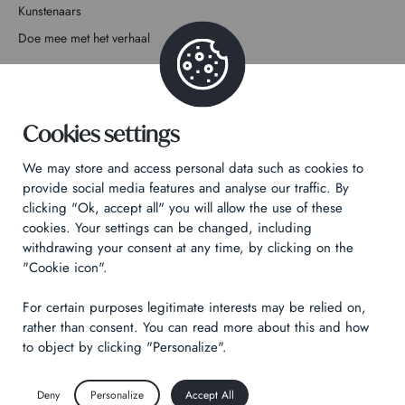
Kunstenaars
Doe mee met het verhaal
Contact
Cookies settings
We may store and access personal data such as cookies to
provide social media features and analyse our traffic. By
Privacybeleid
clicking "Ok, accept all" you will allow the use of these
Juridische informatie
cookies. Your settings can be changed, including
withdrawing your consent at any time, by clicking on the
Technical & Legal informations
"Cookie icon".
Made by
Izhak
For certain purposes legitimate interests may be relied on,
rather than consent. You can read more about this and how
to object by clicking "Personalize".
Deny
Personalize
Accept All