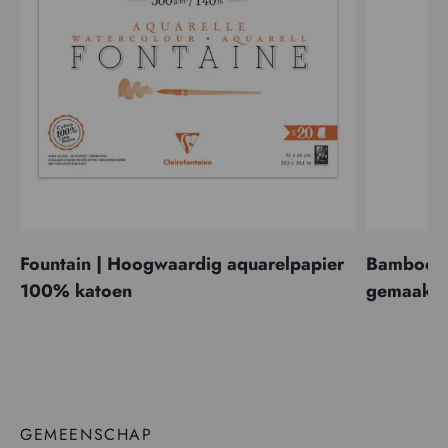
Fountain | Hoogwaardig aquarelpapier
Bamboo | 
100% katoen
gemaakt 
GEMEENSCHAP