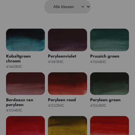
Kobaltgroen
Peryleenviolet
Prussich groen
chroom
41381BXC
41366BXC
41462BXC
Bordeaux van
Peryleen rood
Peryleen groen
peryleen
41333BXC
41263BXC
41334BXC