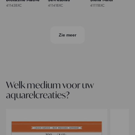
41143BXC
41141BXC
41111BXC
Zie meer
Welk medium voor uw
aquarelcreaties?