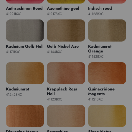
Anthrachinon Rood
Azomethine geel
Indisch rood
41221BXC
41217BXC
41126BXC
Kadmium Gelb Hell
Gelb Nickel Azo
Kadmiumrot
Orange
41171BXC
41144BXC
41142BXC
Kadmiumrot
Krapplack Rosa
Quinacridone
Hell
Magenta
41242BXC
41123BXC
41121BXC
Dioxazine Mauve
Sevresblau
Siena Natur