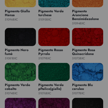
Pigmento Giallo
Pigmento Verde
Pigmento
Hansa
turchese
Arancione
Benzimidazolone
51096BXC
51095BXC
51094BXC
Pigmento Nero
Pigmento Rosso
Pigmento Rosa
fumè
Pyrrolo
Quinacridone
51081BXC
51079BXC
51073BXC
Pigmento Verde
Pigmento Verde
Pigmento Blu
cobalto
pftalico(giallo)
ceruleo
51074BXC
51076BXC
51077BXC