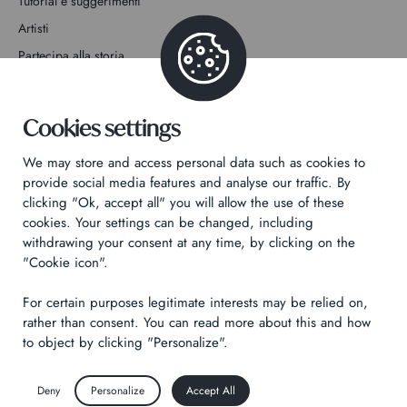
Tutorial e suggerimenti
Artisti
Partecipa alla storia
Contatto
Cookies settings
We may store and access personal data such as cookies to
provide social media features and analyse our traffic. By
clicking "Ok, accept all" you will allow the use of these
Informativa sulla privacy
cookies. Your settings can be changed, including
Informazioni legali
withdrawing your consent at any time, by clicking on the
"Cookie icon".
Technical & Legal informations
For certain purposes legitimate interests may be relied on,
Made by
Izhak
rather than consent. You can read more about this and how
to object by clicking "Personalize".
Deny
Personalize
Accept All