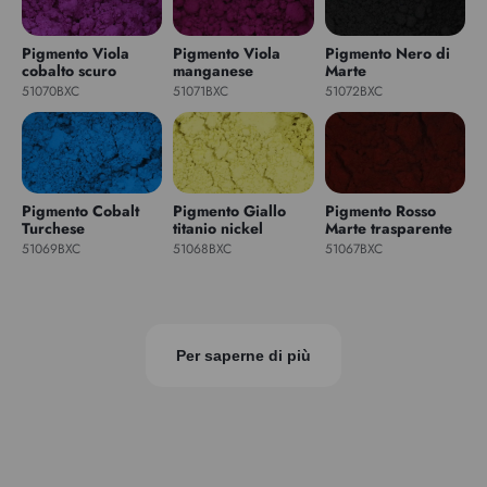
Pigmento Viola
Pigmento Viola
Pigmento Nero di
cobalto scuro
manganese
Marte
51070BXC
51071BXC
51072BXC
Pigmento Cobalt
Pigmento Giallo
Pigmento Rosso
Turchese
titanio nickel
Marte trasparente
51069BXC
51068BXC
51067BXC
Per saperne di più