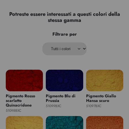
Potreste essere interessati a questi colori della
stessa gamma
Filtrare per
Pigmento Rosso
Pigmento Blu di
Pigmento Giallo
scarlatto
Prussia
Hansa scuro
Quinacridone
51099BXC
51097BXC
51098BXC