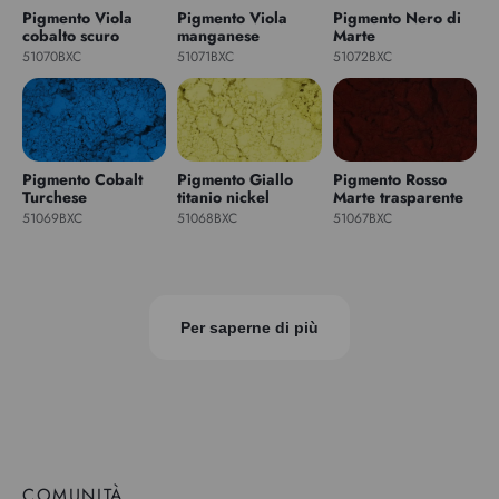
Pigmento Viola
Pigmento Viola
Pigmento Nero di
cobalto scuro
manganese
Marte
51070BXC
51071BXC
51072BXC
Pigmento Cobalt
Pigmento Giallo
Pigmento Rosso
Turchese
titanio nickel
Marte trasparente
51069BXC
51068BXC
51067BXC
Per saperne di più
COMUNITÀ