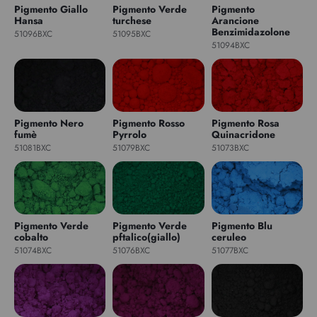
Pigmento Giallo
Pigmento Verde
Pigmento
Hansa
turchese
Arancione
Benzimidazolone
51096BXC
51095BXC
51094BXC
Pigmento Nero
Pigmento Rosso
Pigmento Rosa
fumè
Pyrrolo
Quinacridone
51081BXC
51079BXC
51073BXC
Pigmento Verde
Pigmento Verde
Pigmento Blu
cobalto
pftalico(giallo)
ceruleo
51074BXC
51076BXC
51077BXC