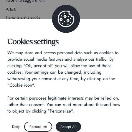
Tutorial e suggerimenti
Artisti
Partecipa alla storia
Contatto
Cookies settings
We may store and access personal data such as cookies to
provide social media features and analyse our traffic. By
clicking "Ok, accept all" you will allow the use of these
Informativa sulla privacy
cookies. Your settings can be changed, including
Informazioni legali
withdrawing your consent at any time, by clicking on the
"Cookie icon".
Technical & Legal informations
For certain purposes legitimate interests may be relied on,
Made by
Izhak
rather than consent. You can read more about this and how
to object by clicking "Personalize".
Deny
Personalize
Accept All