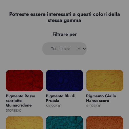
Potreste essere interessati a questi colori della
stessa gamma
Filtrare per
Pigmento Rosso
Pigmento Blu di
Pigmento Giallo
scarlatto
Prussia
Hansa scuro
Quinacridone
51099BXC
51097BXC
51098BXC