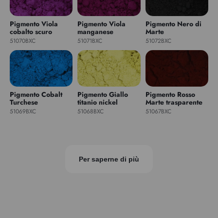
Pigmento Viola
Pigmento Viola
Pigmento Nero di
cobalto scuro
manganese
Marte
51070BXC
51071BXC
51072BXC
Pigmento Cobalt
Pigmento Giallo
Pigmento Rosso
Turchese
titanio nickel
Marte trasparente
51069BXC
51068BXC
51067BXC
Per saperne di più