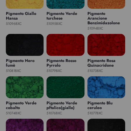
Pigmento Giallo
Pigmento Verde
Pigmento
Hansa
turchese
Arancione
Benzimidazolone
51096BXC
51095BXC
51094BXC
Pigmento Nero
Pigmento Rosso
Pigmento Rosa
fumè
Pyrrolo
Quinacridone
51081BXC
51079BXC
51073BXC
Pigmento Verde
Pigmento Verde
Pigmento Blu
cobalto
pftalico(giallo)
ceruleo
51074BXC
51076BXC
51077BXC