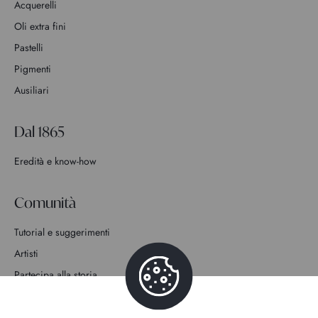
Acquerelli
Oli extra fini
Pastelli
Pigmenti
Ausiliari
Dal 1865
Eredità e know-how
Comunità
Tutorial e suggerimenti
Artisti
Partecipa alla storia
Contatto