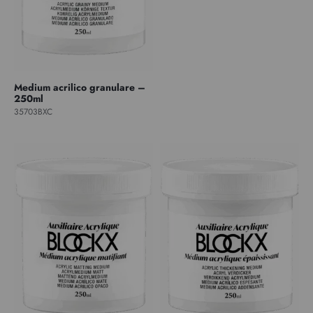
Medium acrilico granulare –
250ml
35703BXC