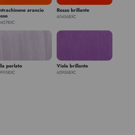
ntrachinone arancio
Rosso brillante
osso
60456BXC
0457BXC
lla perlato
Viola brillante
0995BXC
60906BXC