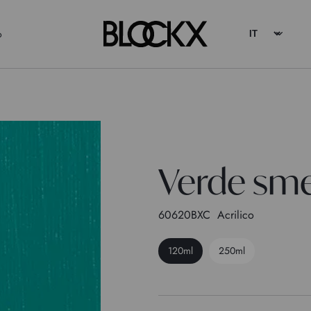
o
Verde sm
60620BXC
Acrilico
120ml
250ml