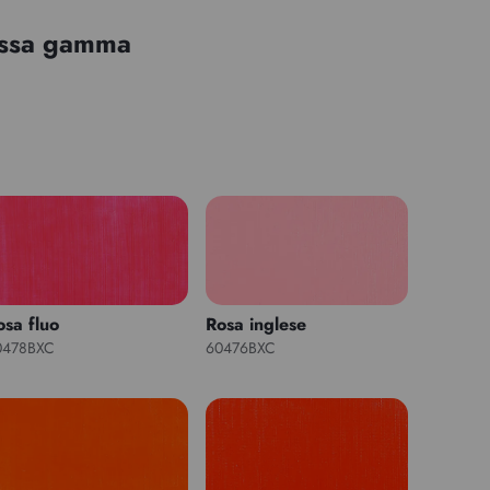
tessa gamma
osa fluo
Rosa inglese
0478BXC
60476BXC