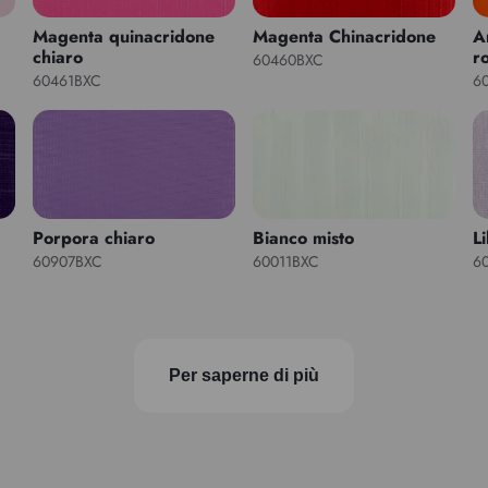
Magenta quinacridone
Magenta Chinacridone
A
chiaro
r
60460BXC
60461BXC
6
Porpora chiaro
Bianco misto
Li
60907BXC
60011BXC
6
Per saperne di più