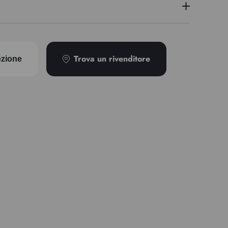
PW 6 - PG 7 - PY 3
1
Trova un rivenditore
ezione