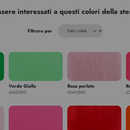
ssere interessati a questi colori della s
Filtrare per
Verde Giallo
Rosa perlato
R
60607BXC
60495BXC
6