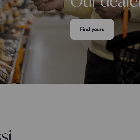
Our deale
Find yours
si