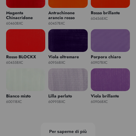
Magenta
Antrachinone
Rosso brillante
Chinacridone
arancio rosso
60456BXC
60460BXC
60457BXC
Rosso BLOCKX
Viola oltremare
Porpora chiaro
60455BXC
60956BXC
60907BXC
Bianco misto
Lilla perlato
Viola brillante
60011BXC
60995BXC
60906BXC
Per saperne di più