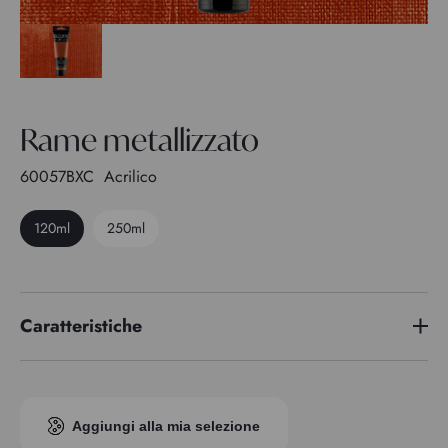
Rame metallizzato
60057BXC
Acrilico
120ml
250ml
Caratteristiche
Indice di pigmento
Pigment iridescent
Trasparenza
2
Aggiungi alla mia selezione