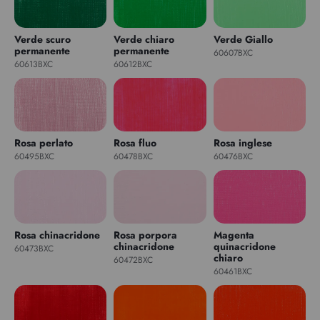
Verde scuro
Verde chiaro
Verde Giallo
permanente
permanente
60607BXC
60613BXC
60612BXC
Rosa perlato
Rosa fluo
Rosa inglese
60495BXC
60478BXC
60476BXC
Rosa chinacridone
Rosa porpora
Magenta
chinacridone
quinacridone
60473BXC
chiaro
60472BXC
60461BXC