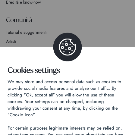
Eredità e know-how
Comunità
Tutorial e suggerimenti
Artisti
Partecipa alla storia
Contatto
Cookies settings
We may store and access personal data such as cookies to
provide social media features and analyse our traffic. By
clicking "Ok, accept all" you will allow the use of these
cookies. Your settings can be changed, including
Informativa sulla privacy
withdrawing your consent at any time, by clicking on the
Informazioni legali
"Cookie icon".
Technical & Legal informations
For certain purposes legitimate interests may be relied on,
rather than consent. You can read more about this and how