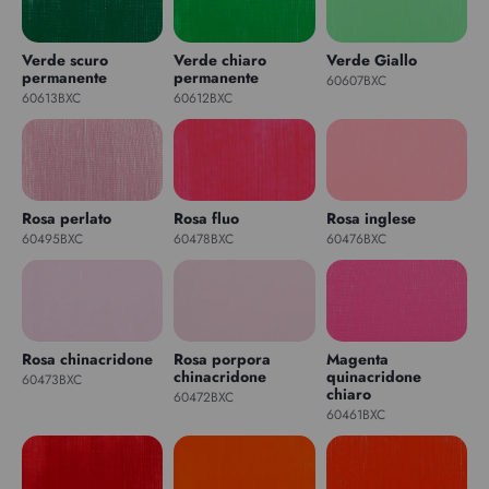
Verde scuro
Verde chiaro
Verde Giallo
permanente
permanente
60607BXC
60613BXC
60612BXC
Rosa perlato
Rosa fluo
Rosa inglese
60495BXC
60478BXC
60476BXC
Rosa chinacridone
Rosa porpora
Magenta
chinacridone
quinacridone
60473BXC
chiaro
60472BXC
60461BXC