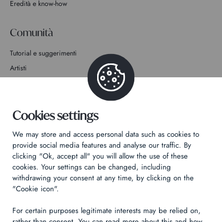
Eredità e know-how
Comunità
Tutorial e suggerimenti
Artisti
Partecipa alla storia
Contatto
Cookies settings
We may store and access personal data such as cookies to
provide social media features and analyse our traffic. By
clicking "Ok, accept all" you will allow the use of these
cookies. Your settings can be changed, including
Informativa sulla privacy
withdrawing your consent at any time, by clicking on the
Informazioni legali
"Cookie icon".
Technical & Legal informations
For certain purposes legitimate interests may be relied on,
rather than consent. You can read more about this and how