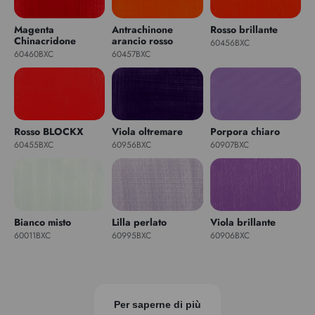
Magenta
Antrachinone
Rosso brillante
Chinacridone
arancio rosso
60456BXC
60460BXC
60457BXC
Rosso BLOCKX
Viola oltremare
Porpora chiaro
60455BXC
60956BXC
60907BXC
Bianco misto
Lilla perlato
Viola brillante
60011BXC
60995BXC
60906BXC
Per saperne di più