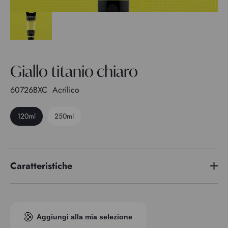
Giallo titanio chiaro
60726BXC
Acrilico
120ml
250ml
Caratteristiche
Indice di pigmento
PW 6 -PY 3
Trasparenza
1
Aggiungi alla mia selezione