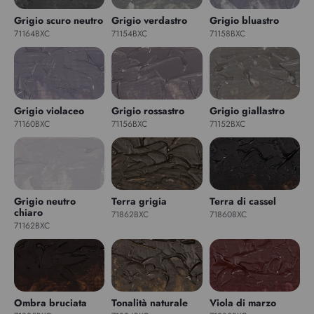
Grigio scuro neutro
Grigio verdastro
Grigio bluastro
71164BXC
71154BXC
71158BXC
Grigio violaceo
Grigio rossastro
Grigio giallastro
71160BXC
71156BXC
71152BXC
Grigio neutro
Terra grigia
Terra di cassel
chiaro
71862BXC
71860BXC
71162BXC
Ombra bruciata
Tonalità naturale
Viola di marzo