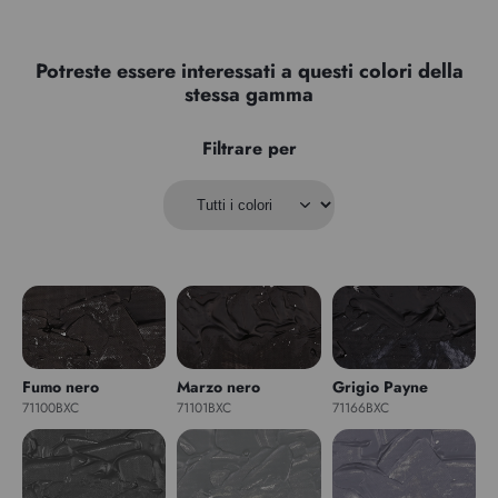
Potreste essere interessati a questi colori della
stessa gamma
Filtrare per
Fumo nero
Marzo nero
Grigio Payne
71100BXC
71101BXC
71166BXC