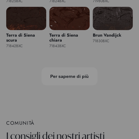
71825BXC
71824BXC
71980BXC
Terra di Siena
Terra di Siena
Brun Vandijck
scura
chiara
71830BXC
71842BXC
71843BXC
Per saperne di più
COMUNITÀ
I consigli dei nostri artisti