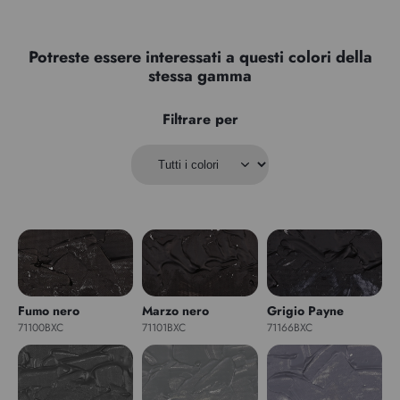
Potreste essere interessati a questi colori della
stessa gamma
Filtrare per
Fumo nero
Marzo nero
Grigio Payne
71100BXC
71101BXC
71166BXC