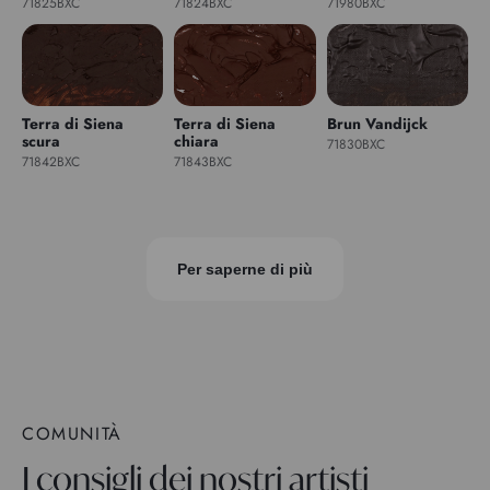
71825BXC
71824BXC
71980BXC
Terra di Siena
Terra di Siena
Brun Vandijck
scura
chiara
71830BXC
71842BXC
71843BXC
Per saperne di più
COMUNITÀ
I consigli dei nostri artisti