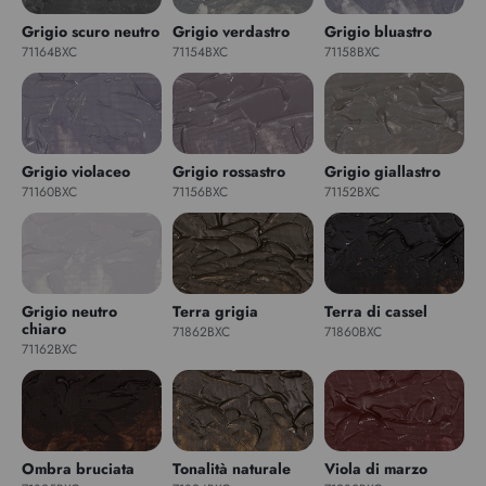
Grigio scuro neutro
Grigio verdastro
Grigio bluastro
71164BXC
71154BXC
71158BXC
Grigio violaceo
Grigio rossastro
Grigio giallastro
71160BXC
71156BXC
71152BXC
Grigio neutro
Terra grigia
Terra di cassel
chiaro
71862BXC
71860BXC
71162BXC
Ombra bruciata
Tonalità naturale
Viola di marzo