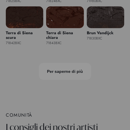
71825BXC
71824BXC
71980BXC
Terra di Siena
Terra di Siena
Brun Vandijck
scura
chiara
71830BXC
71842BXC
71843BXC
Per saperne di più
COMUNITÀ
I consigli dei nostri artisti