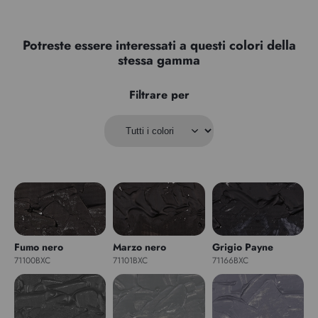
Potreste essere interessati a questi colori della
stessa gamma
Filtrare per
Fumo nero
Marzo nero
Grigio Payne
71100BXC
71101BXC
71166BXC