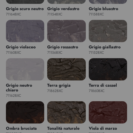
Grigio scuro neutro
Grigio verdastro
Grigio bluastro
71164BXC
71154BXC
71158BXC
Grigio violaceo
Grigio rossastro
Grigio giallastro
71160BXC
71156BXC
71152BXC
Grigio neutro
Terra grigia
Terra di cassel
chiaro
71862BXC
71860BXC
71162BXC
Ombra bruciata
Tonalità naturale
Viola di marzo