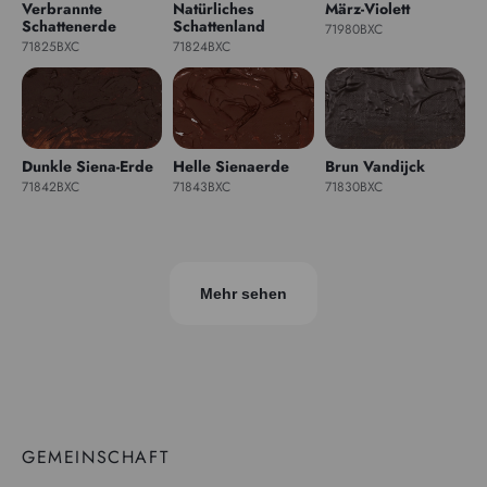
Verbrannte
Natürliches
März-Violett
Schattenerde
Schattenland
71980BXC
71825BXC
71824BXC
Dunkle Siena-Erde
Helle Sienaerde
Brun Vandijck
71842BXC
71843BXC
71830BXC
Mehr sehen
GEMEINSCHAFT