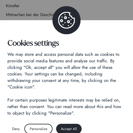
Künstler
Mitmachen bei der Geschichte
Kontakt
Cookies settings
We may store and access personal data such as cookies to
provide social media features and analyse our traffic. By
Datenschutzrichtlinie
clicking "Ok, accept all" you will allow the use of these
cookies. Your settings can be changed, including
Rechtliche Hinweise
withdrawing your consent at any time, by clicking on the
Technical & Legal informations
"Cookie icon".
Made by
Izhak
For certain purposes legitimate interests may be relied on,
rather than consent. You can read more about this and how
to object by clicking "Personalize".
Deny
Personalize
Accept All