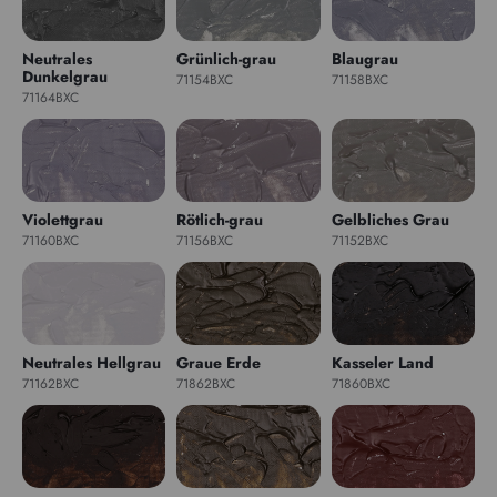
Neutrales
Grünlich-grau
Blaugrau
Dunkelgrau
71154BXC
71158BXC
71164BXC
Violettgrau
Rötlich-grau
Gelbliches Grau
71160BXC
71156BXC
71152BXC
Neutrales Hellgrau
Graue Erde
Kasseler Land
71162BXC
71862BXC
71860BXC