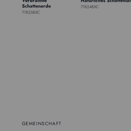
Verbrannte
Natürliches Schattenla
Schattenerde
71824BXC
71825BXC
GEMEINSCHAFT