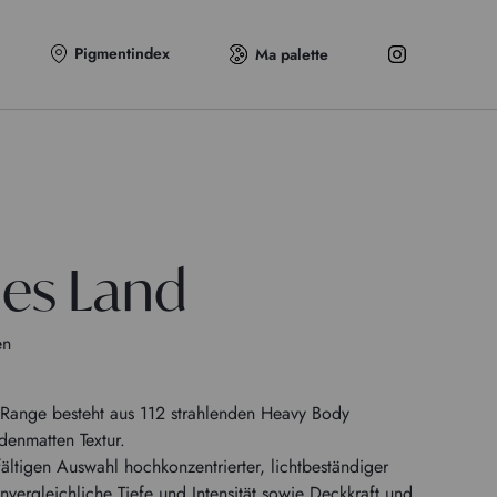
Pigmentindex
Ma palette
hes Land
en
Range besteht aus 112 strahlenden Heavy Body
denmatten Textur.
fältigen Auswahl hochkonzentrierter, lichtbeständiger
nvergleichliche Tiefe und Intensität sowie Deckkraft und