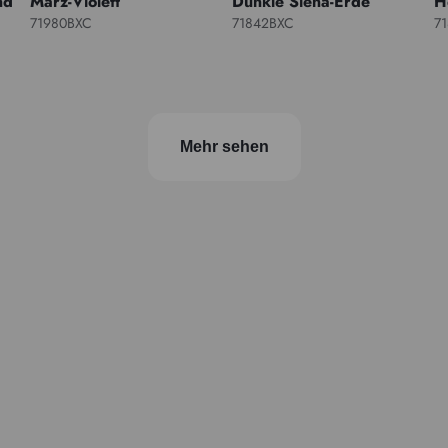
nd
März-Violett
Dunkle Siena-Erde
H
71980BXC
71842BXC
7
Mehr sehen