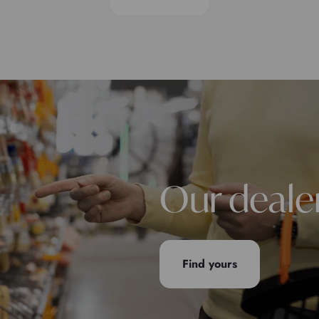
Our deale
Find yours