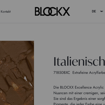
Kontakt
Italienisc
71850BXC
Extrafeine Acrylfarb
Die BLOCKX Excellence Acrylic 
Nuancen mit einer cremigen, sei
Sie sind das Ergebnis einer sorg
Pigmente, die jeder Farbe eine u