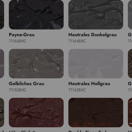
Payne-Grau
Neutrales Dunkelgrau
G
71166BXC
71164BXC
7
Gelbliches Grau
Neutrales Hellgrau
G
71152BXC
71162BXC
7