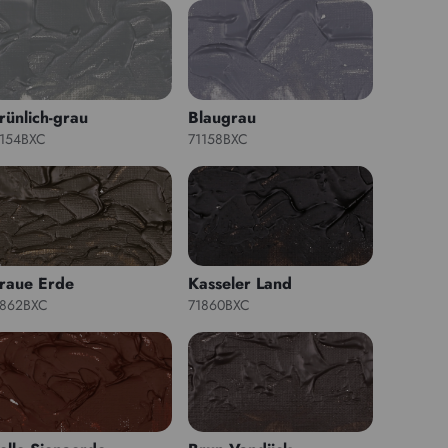
rünlich-grau
Blaugrau
1154BXC
71158BXC
raue Erde
Kasseler Land
1862BXC
71860BXC