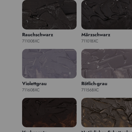
Rauchschwarz
Märzschwarz
71100BXC
71101BXC
Violettgrau
Rötlich-grau
71160BXC
71156BXC