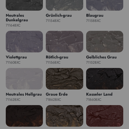
Neutrales
Grünlich-grau
Blaugrau
Dunkelgrau
71154BXC
71158BXC
71164BXC
Violettgrau
Rötlich-grau
Gelbliches Grau
71160BXC
71156BXC
71152BXC
Neutrales Hellgrau
Graue Erde
Kasseler Land
71162BXC
71862BXC
71860BXC