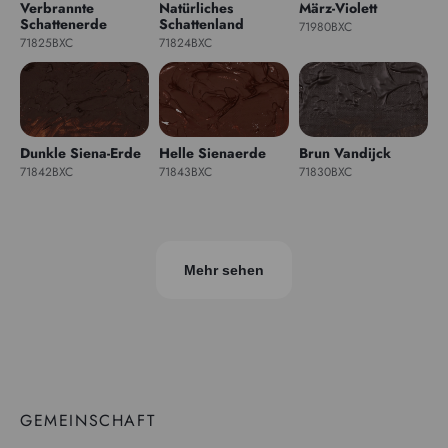
Verbrannte
Natürliches
März-Violett
Schattenerde
Schattenland
71980BXC
71825BXC
71824BXC
Dunkle Siena-Erde
Helle Sienaerde
Brun Vandijck
71842BXC
71843BXC
71830BXC
Mehr sehen
GEMEINSCHAFT