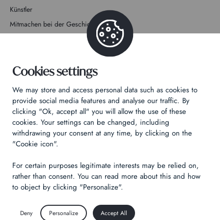
Künstler
Mitmachen bei der Geschichte
Kontakt
Cookies settings
We may store and access personal data such as cookies to
provide social media features and analyse our traffic. By
Datenschutzrichtlinie
clicking "Ok, accept all" you will allow the use of these
cookies. Your settings can be changed, including
Rechtliche Hinweise
withdrawing your consent at any time, by clicking on the
Technical & Legal informations
"Cookie icon".
Made by
Izhak
For certain purposes legitimate interests may be relied on,
rather than consent. You can read more about this and how
to object by clicking "Personalize".
Deny
Personalize
Accept All