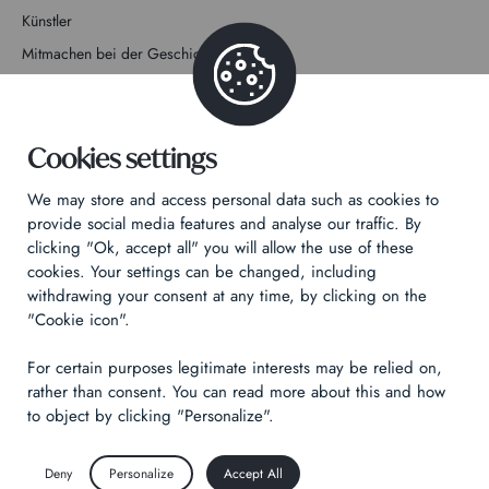
Künstler
Mitmachen bei der Geschichte
Kontakt
Cookies settings
We may store and access personal data such as cookies to
provide social media features and analyse our traffic. By
Datenschutzrichtlinie
clicking "Ok, accept all" you will allow the use of these
cookies. Your settings can be changed, including
Rechtliche Hinweise
withdrawing your consent at any time, by clicking on the
Technical & Legal informations
"Cookie icon".
Made by
Izhak
For certain purposes legitimate interests may be relied on,
rather than consent. You can read more about this and how
to object by clicking "Personalize".
Deny
Personalize
Accept All