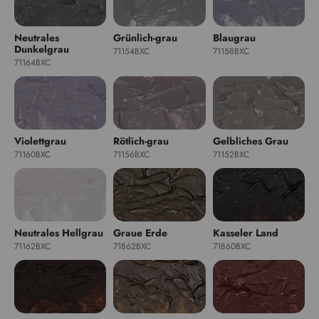
Neutrales
Grünlich-grau
Blaugrau
Dunkelgrau
71154BXC
71158BXC
71164BXC
Violettgrau
Rötlich-grau
Gelbliches Grau
71160BXC
71156BXC
71152BXC
Neutrales Hellgrau
Graue Erde
Kasseler Land
71162BXC
71862BXC
71860BXC