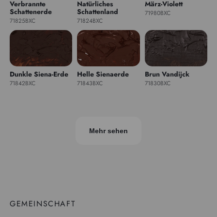
Verbrannte
Natürliches
März-Violett
Schattenerde
Schattenland
71980BXC
71825BXC
71824BXC
Dunkle Siena-Erde
Helle Sienaerde
Brun Vandijck
71842BXC
71843BXC
71830BXC
Mehr sehen
GEMEINSCHAFT