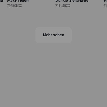
nd
März-Violett
Dunkle Siena-Erde
H
71980BXC
71842BXC
7
Mehr sehen