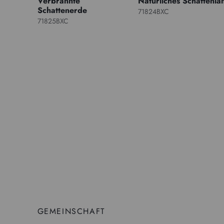
Verbrannte
Natürliches Schattenla
Schattenerde
71824BXC
71825BXC
GEMEINSCHAFT