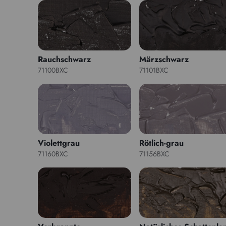
Rauchschwarz
Märzschwarz
71100BXC
71101BXC
Violettgrau
Rötlich-grau
71160BXC
71156BXC