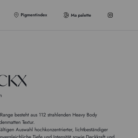
Pigmentindex
Ma palette
OCKX
n
Range besteht aus 112 strahlenden Heavy Body
denmatten Textur.
fältigen Auswahl hochkonzentrierter, lichtbeständiger
nvergleichliche Tiefe und Intensität sowie Deckkraft und