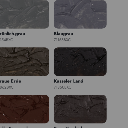
rünlich-grau
Blaugrau
1154BXC
71158BXC
raue Erde
Kasseler Land
1862BXC
71860BXC