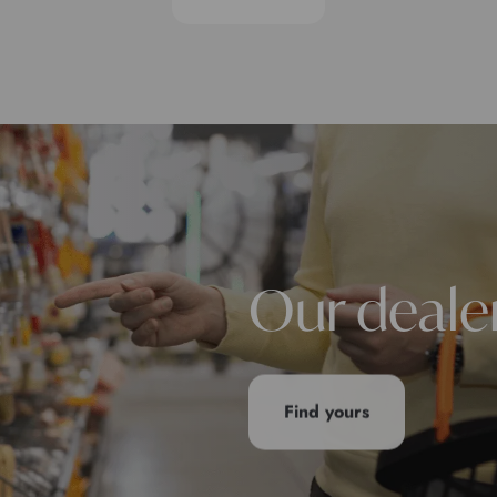
Our deale
Find yours