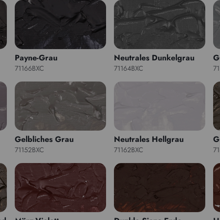
Payne-Grau
Neutrales Dunkelgrau
G
71166BXC
71164BXC
7
Gelbliches Grau
Neutrales Hellgrau
G
71152BXC
71162BXC
7