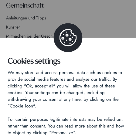
Gemeinschaft
Anleitungen und Tipps
Künstler
Mitmachen bei der Geschichte
Kontakt
Cookies settings
We may store and access personal data such as cookies to
provide social media features and analyse our traffic. By
clicking "Ok, accept all" you will allow the use of these
Datenschutzrichtlinie
cookies. Your settings can be changed, including
Rechtliche Hinweise
withdrawing your consent at any time, by clicking on the
"Cookie icon".
Technical & Legal informations
For certain purposes legitimate interests may be relied on,
Made by
Izhak
rather than consent. You can read more about this and how
to object by clicking "Personalize".