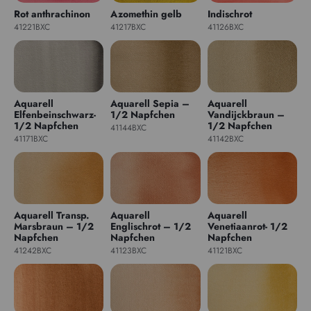
Rot anthrachinon
Azomethin gelb
Indischrot
41221BXC
41217BXC
41126BXC
Aquarell
Aquarell Sepia –
Aquarell
Elfenbeinschwarz-
1/2 Napfchen
Vandijckbraun –
1/2 Napfchen
1/2 Napfchen
41144BXC
41171BXC
41142BXC
Aquarell Transp.
Aquarell
Aquarell
Marsbraun – 1/2
Englischrot – 1/2
Venetiaanrot- 1/2
Napfchen
Napfchen
Napfchen
41242BXC
41123BXC
41121BXC