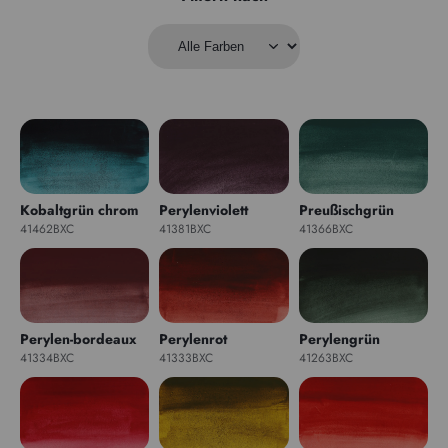
Kobaltgrün chrom
Perylenviolett
Preußischgrün
41462BXC
41381BXC
41366BXC
Perylen-bordeaux
Perylenrot
Perylengrün
41334BXC
41333BXC
41263BXC