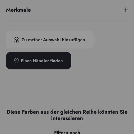
Merkmale
Preisserie
3
Pigmentindex
PY154 PO73
Zu meiner Auswahl hinzufügen
Transparenz
Semi-transparent
Typ
Semi-teintant
Einen Händler finden
Diese Farben aus der gleichen Reihe könnten Sie
interessieren
Filtern nach