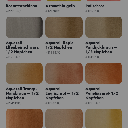
Rot anthrachinon
Azomethin gelb
Indischrot
41221BXC
41217BXC
41126BXC
Aquarell
Aquarell Sepia –
Aquarell
Elfenbeinschwarz-
1/2 Napfchen
Vandijckbraun –
1/2 Napfchen
1/2 Napfchen
41144BXC
41171BXC
41142BXC
Aquarell Transp.
Aquarell
Aquarell
Marsbraun – 1/2
Englischrot – 1/2
Venetiaanrot- 1/2
Napfchen
Napfchen
Napfchen
41242BXC
41123BXC
41121BXC