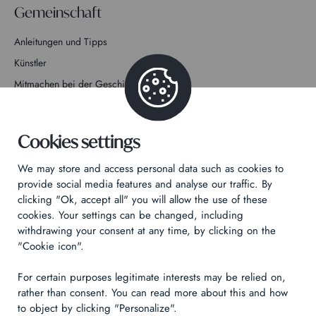
Gemeinschaft
Anleitungen und Tipps
Künstler
Mitmachen bei der Geschichte
Kontakt
Cookies settings
We may store and access personal data such as cookies to
provide social media features and analyse our traffic. By
clicking "Ok, accept all" you will allow the use of these
Datenschutzrichtlinie
cookies. Your settings can be changed, including
Rechtliche Hinweise
withdrawing your consent at any time, by clicking on the
"Cookie icon".
Technical & Legal informations
For certain purposes legitimate interests may be relied on,
Made by
Izhak
rather than consent. You can read more about this and how
to object by clicking "Personalize".