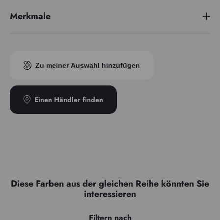
Merkmale
Preisserie
4
Pigmentindex
PB74
Zu meiner Auswahl hinzufügen
Transparenz
Transparent
Typ
Granuleux
Einen Händler finden
Diese Farben aus der gleichen Reihe könnten Sie
interessieren
Filtern nach