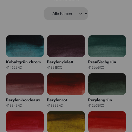
Kobaltgrün chrom
Perylenviolett
Preußischgrün
41462BXC
41381BXC
41366BXC
Perylen-bordeaux
Perylenrot
Perylengrün
41334BXC
41333BXC
41263BXC