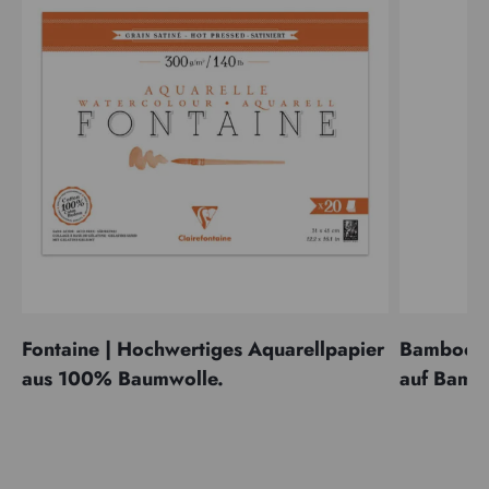
Fontaine | Hochwertiges Aquarellpapier
Bamboo | 
aus 100% Baumwolle.
auf Bamb