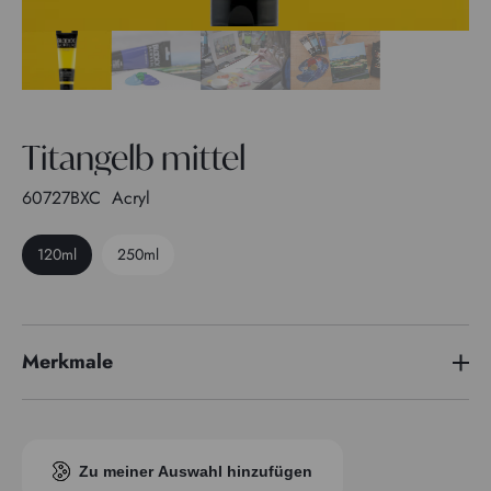
Titangelb mittel
60727BXC
Acryl
120ml
250ml
Merkmale
Pigmentindex
PW 6 - PY 74
Transparenz
1
Zu meiner Auswahl hinzufügen