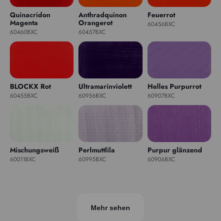
Quinacridon
Anthradquinon
Feuerrot
Magenta
Orangerot
60456BXC
60460BXC
60457BXC
BLOCKX Rot
Ultramarinviolett
Helles Purpurrot
60455BXC
60956BXC
60907BXC
Mischungsweiß
Perlmuttlila
Purpur glänzend
60011BXC
60995BXC
60906BXC
Mehr sehen