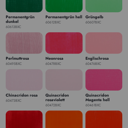
Permanentgrün
Permanentgrün hell
Grüngelb
dunkel
60612BXC
60607BXC
60613BXC
Perlmuttrosa
Neonrosa
Englischrosa
60495BXC
60478BXC
60476BXC
Chinacridon rosa
Quinacridon
Quinacridon
rosaviolett
Magenta hell
60473BXC
60472BXC
60461BXC