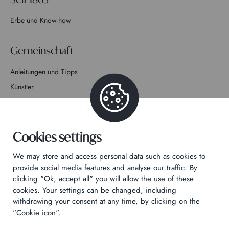
Erbe und Know-how
Gemeinschaft
Anleitungen und Tipps
Künstler
Mitmachen bei der Geschichte
Kontakt
Cookies settings
We may store and access personal data such as cookies to
provide social media features and analyse our traffic. By
clicking "Ok, accept all" you will allow the use of these
cookies. Your settings can be changed, including
Datenschutzrichtlinie
withdrawing your consent at any time, by clicking on the
Rechtliche Hinweise
"Cookie icon".
Technical & Legal informations