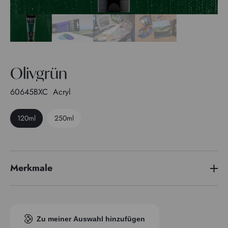
Olivgrün
60645BXC
Acryl
120ml
250ml
Merkmale
Pigmentindex
PG 7 - PR 254 - PY 74
Transparenz
2
Zu meiner Auswahl hinzufügen