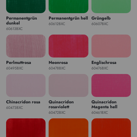
Permanentgrün
Permanentgrün hell
Grüngelb
dunkel
60612BXC
60607BXC
60613BXC
Perlmuttrosa
Neonrosa
Englischrosa
60495BXC
60478BXC
60476BXC
Chinacridon rosa
Quinacridon
Quinacridon
rosaviolett
Magenta hell
60473BXC
60472BXC
60461BXC