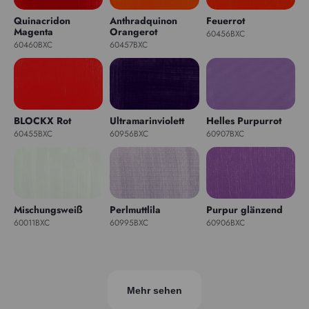
Quinacridon
Anthradquinon
Feuerrot
Magenta
Orangerot
60456BXC
60460BXC
60457BXC
BLOCKX Rot
Ultramarinviolett
Helles Purpurrot
60455BXC
60956BXC
60907BXC
Mischungsweiß
Perlmuttlila
Purpur glänzend
60011BXC
60995BXC
60906BXC
Mehr sehen