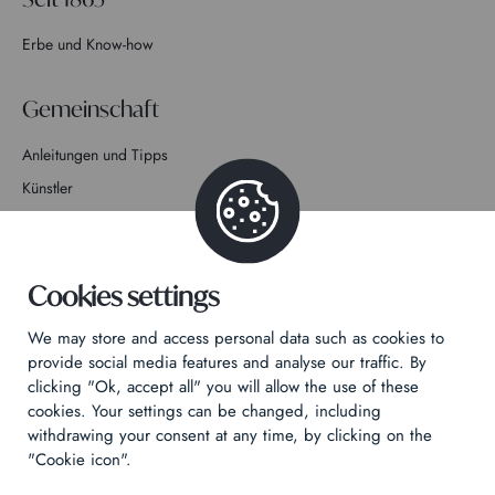
Erbe und Know-how
Gemeinschaft
Anleitungen und Tipps
Künstler
Mitmachen bei der Geschichte
Kontakt
Cookies settings
We may store and access personal data such as cookies to
provide social media features and analyse our traffic. By
clicking "Ok, accept all" you will allow the use of these
cookies. Your settings can be changed, including
Datenschutzrichtlinie
withdrawing your consent at any time, by clicking on the
Rechtliche Hinweise
"Cookie icon".
Technical & Legal informations