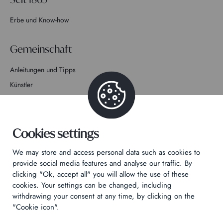
Erbe und Know-how
Gemeinschaft
Anleitungen und Tipps
Künstler
Mitmachen bei der Geschichte
Kontakt
Cookies settings
We may store and access personal data such as cookies to
provide social media features and analyse our traffic. By
clicking "Ok, accept all" you will allow the use of these
cookies. Your settings can be changed, including
Datenschutzrichtlinie
withdrawing your consent at any time, by clicking on the
Rechtliche Hinweise
"Cookie icon".
Technical & Legal informations