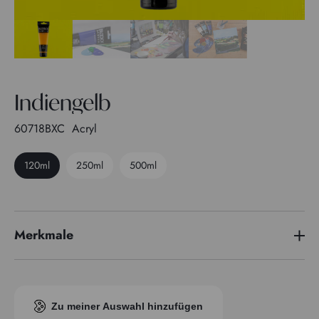
Indiengelb
60718BXC
Acryl
120ml
250ml
500ml
Merkmale
Pigmentindex
PY 83
Transparenz
3
Zu meiner Auswahl hinzufügen