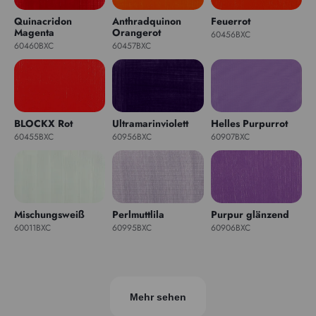
Quinacridon
Anthradquinon
Feuerrot
Magenta
Orangerot
60456BXC
60460BXC
60457BXC
BLOCKX Rot
Ultramarinviolett
Helles Purpurrot
60455BXC
60956BXC
60907BXC
Mischungsweiß
Perlmuttlila
Purpur glänzend
60011BXC
60995BXC
60906BXC
Mehr sehen