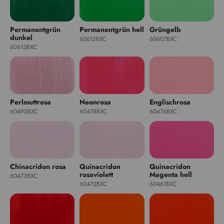
Permanentgrün
Permanentgrün hell
Grüngelb
dunkel
60612BXC
60607BXC
60613BXC
Perlmuttrosa
Neonrosa
Englischrosa
60495BXC
60478BXC
60476BXC
Chinacridon rosa
Quinacridon
Quinacridon
rosaviolett
Magenta hell
60473BXC
60472BXC
60461BXC