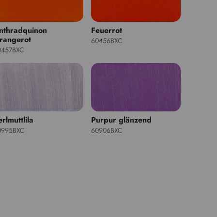
nthradquinon
Feuerrot
rangerot
60456BXC
0457BXC
rlmuttlila
Purpur glänzend
0995BXC
60906BXC