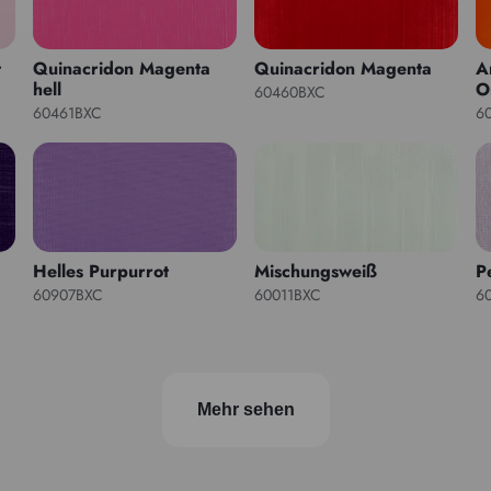
t
Quinacridon Magenta
Quinacridon Magenta
A
hell
O
60460BXC
60461BXC
6
Helles Purpurrot
Mischungsweiß
Pe
60907BXC
60011BXC
6
Mehr sehen