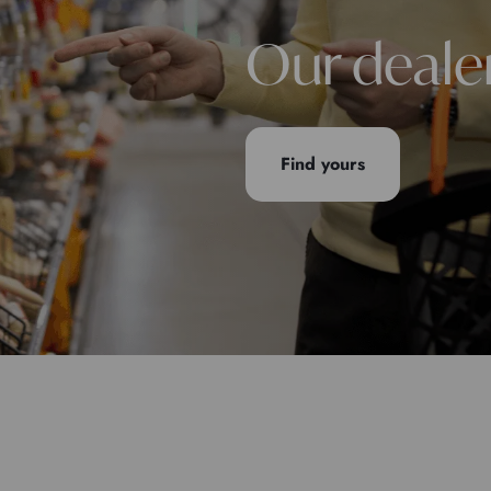
Our deale
Find yours