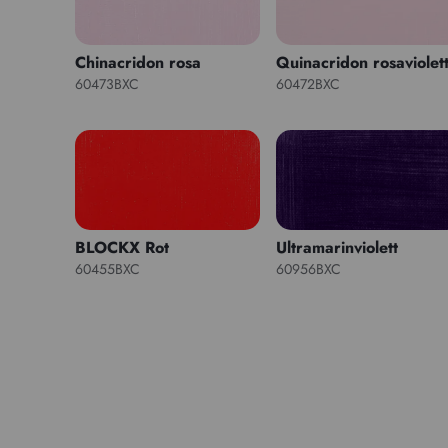
Chinacridon rosa
Quinacridon rosaviolet
60473BXC
60472BXC
BLOCKX Rot
Ultramarinviolett
60455BXC
60956BXC