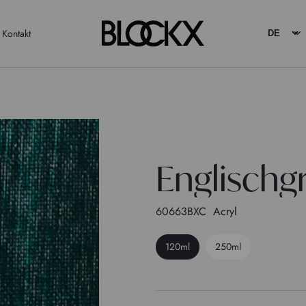
Kontakt
Englischg
60663BXC
Acryl
120ml
250ml