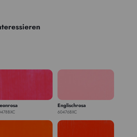
nteressieren
eonrosa
Englischrosa
0478BXC
60476BXC