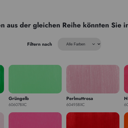
n aus der gleichen Reihe könnten Sie i
Filtern nach
Grüngelb
Perlmuttrosa
N
60607BXC
60495BXC
6