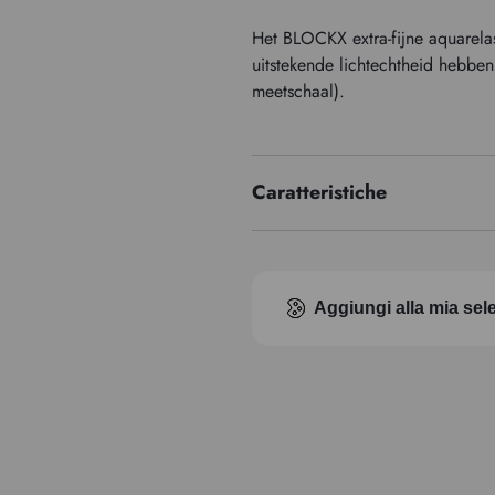
Het BLOCKX extra-fijne aquarelass
uitstekende lichtechtheid hebbe
meetschaal).
Caratteristiche
Serie di premi
Indice di pigmento
Aggiungi alla mia sel
Trasparenza
Tipo