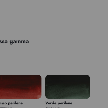
tessa gamma
osso perilene
Verde perilene