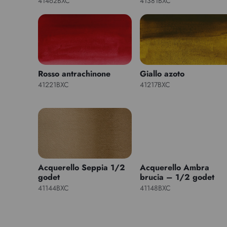
41462BXC
41381BXC
Rosso antrachinone
Giallo azoto
41221BXC
41217BXC
Acquerello Seppia 1/2
Acquerello Ambra
godet
brucia – 1/2 godet
41144BXC
41148BXC