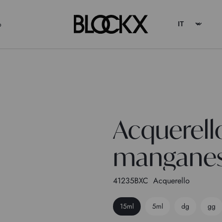
o
Acquerell
manganes
41235BXC
Acquerello
15ml
5ml
dg
gg