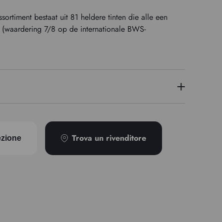
ortiment bestaat uit 81 heldere tinten die alle een
n (waardering 7/8 op de internationale BWS-
3
PV16
Trova un rivenditore
ezione
Semi-transparent
Granuleux