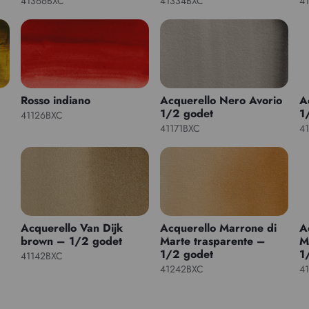
41366BXC
41334BXC
4
Rosso indiano
Acquerello Nero Avorio
A
1/2 godet
1
41126BXC
41171BXC
4
Acquerello Van Dijk
Acquerello Marrone di
A
brown – 1/2 godet
Marte trasparente –
M
1/2 godet
1
41142BXC
41242BXC
4