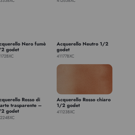
1333BXC
41263BXC
cquerello Nero fumè
Acquerello Neutro 1/2
/2 godet
godet
1172BXC
41177BXC
cquerello Rosso di
Acquerello Rosso chiaro
arte trasparente –
1/2 godet
/2 godet
41123BXC
1224BXC