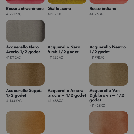
Rosso antrachinone
Giallo azoto
Rosso indiano
41221BXC
41217BXC
41126BXC
Acquerello Nero
Acquerello Nero
Acquerello Neutro
Avorio 1/2 godet
fumè 1/2 godet
1/2 godet
41171BXC
41172BXC
41177BXC
Acquerello Seppia
Acquerello Ambra
Acquerello Van
1/2 godet
brucia – 1/2 godet
Dijk brown – 1/2
godet
41144BXC
41148BXC
41142BXC