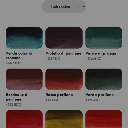
Verde cobalto
Violetto di perilene
Verde di prussia
cromato
41381BXC
41366BXC
41462BXC
Bordeaux di
Rosso perilene
Verde perilene
perilene
41333BXC
41263BXC
41334BXC