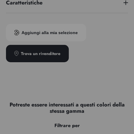
Caratteristiche
Serie di premi
1
Indice di pigmento
PR102
Aggiungi alla mia selezione
Trasparenza
Transparent
Tipo
Granuleux
Trova un rivenditore
Potreste essere interessati a questi colori della
stessa gamma
Filtrare per