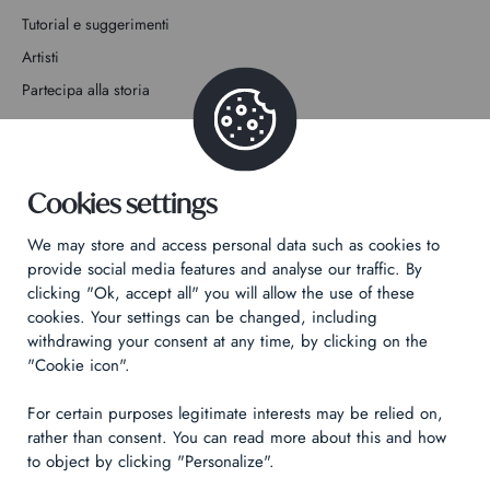
Tutorial e suggerimenti
Artisti
Partecipa alla storia
Contatto
Cookies settings
We may store and access personal data such as cookies to
provide social media features and analyse our traffic. By
Informativa sulla privacy
clicking "Ok, accept all" you will allow the use of these
Informazioni legali
cookies. Your settings can be changed, including
withdrawing your consent at any time, by clicking on the
Technical & Legal informations
"Cookie icon".
Made by
Izhak
For certain purposes legitimate interests may be relied on,
rather than consent. You can read more about this and how
to object by clicking "Personalize".