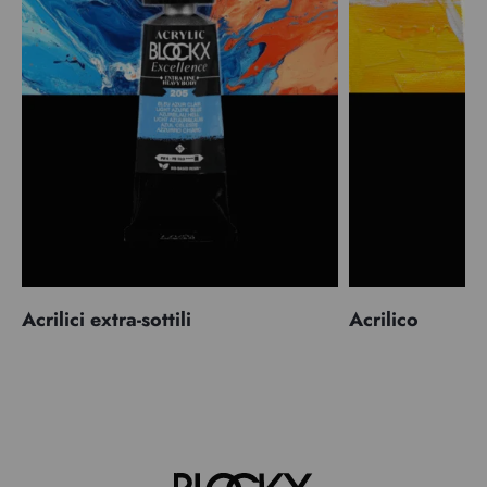
Acrilici extra-sottili
Acrilico