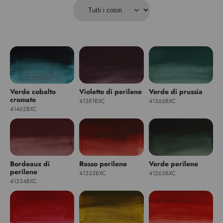
Verde cobalto
Violetto di perilene
Verde di prussia
cromato
41381BXC
41366BXC
41462BXC
Bordeaux di
Rosso perilene
Verde perilene
perilene
41333BXC
41263BXC
41334BXC