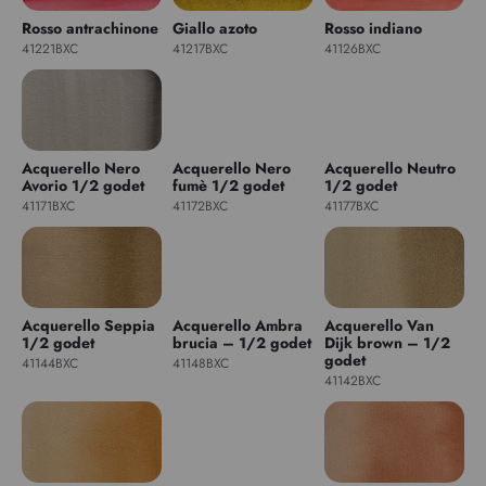
Rosso antrachinone
Giallo azoto
Rosso indiano
41221BXC
41217BXC
41126BXC
Acquerello Nero
Acquerello Nero
Acquerello Neutro
Avorio 1/2 godet
fumè 1/2 godet
1/2 godet
41171BXC
41172BXC
41177BXC
Acquerello Seppia
Acquerello Ambra
Acquerello Van
1/2 godet
brucia – 1/2 godet
Dijk brown – 1/2
godet
41144BXC
41148BXC
41142BXC