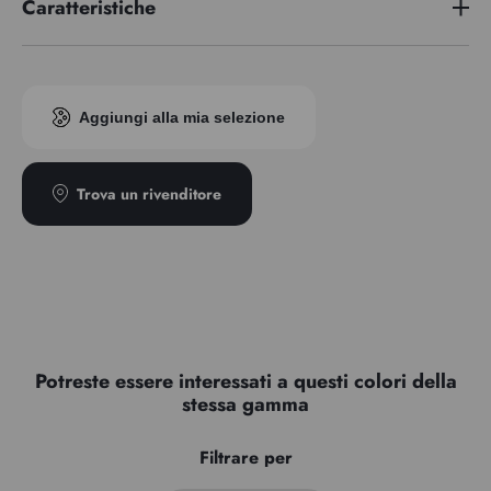
Caratteristiche
Serie di premi
4
Indice di pigmento
PB36
Aggiungi alla mia selezione
Trasparenza
Semi-opaque
Tipo
Semi-granuleux
Trova un rivenditore
Potreste essere interessati a questi colori della
stessa gamma
Filtrare per