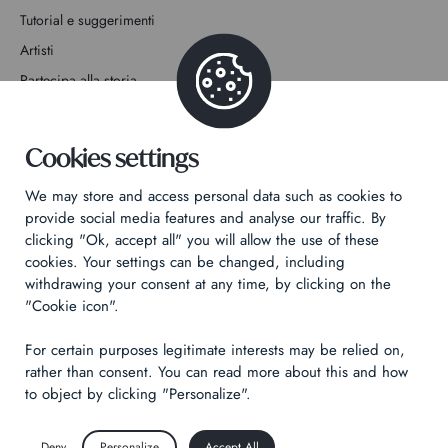
Tutorial e suggerimenti
Artisti
Partecipa alla storia
Contatto
Cookies settings
We may store and access personal data such as cookies to
provide social media features and analyse our traffic. By
clicking "Ok, accept all" you will allow the use of these
Informativa sulla privacy
cookies. Your settings can be changed, including
Informazioni legali
withdrawing your consent at any time, by clicking on the
"Cookie icon".
Technical & Legal informations
For certain purposes legitimate interests may be relied on,
Made by
Izhak
rather than consent. You can read more about this and how
to object by clicking "Personalize".
Deny
Personalize
Accept All